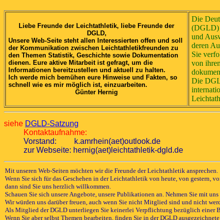
Die Deut
Liebe Freunde der Leichtathletik, liebe Freunde der
(DGLD) i
DGLD,
und Ausw
Unsere Web-Seite steht allen Interessierten offen und soll
deren Au
der Kommunikation zwischen Leichtathletikfreunden zu
Sie verfo
den Themen Statistik, Geschichte sowie Dokumentation
dienen. Eure aktive Mitarbeit ist gefragt, um die
von ihre
Informationen bereitzustellen und aktuell zu halten.
dokument
Ich werde mich bemühen eure Hinweise und Fakten, so
Die DGLD
schnell wie es mir möglich ist, einzuarbeiten.
internati
Günter Hernig
Leichtath
siehe
DGLD-Satzung
Kontaktaufnahme:
Vorstand: k.amrhein(aet)outlook.de
zur Webseite: hernig(aet)leichtathletik-dgld.de
Mit unseren Web-Seiten möchten wir die Freunde der Leichtathletik ansprechen.
Wenn Sie sich für das Geschehen in der Leichtathletik von heute, von gestern, v
dann sind Sie uns herzlich willkommen.
Schauen Sie sich unsere Angebote, unsere Publikationen an. Nehmen Sie mit uns Ko
Wir würden uns darüber freuen, auch wenn Sie nicht Mitglied sind und nicht wer
Als Mitglied der DGLD unterliegen Sie keinerlei Verpflichtung bezüglich einer 
Wenn Sie aber selbst Themen bearbeiten, finden Sie in der DGLD ausgezeichnete 