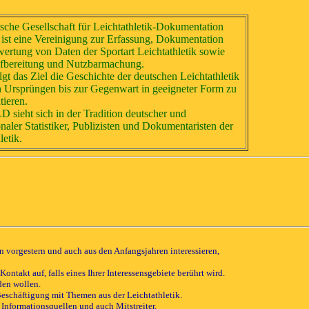
sche Gesellschaft für Leichtathletik-Dokumentation
st eine Vereinigung zur Erfassung, Dokumentation
ertung von Daten der Sportart Leichtathletik sowie
fbereitung und Nutzbarmachung.
lgt das Ziel die Geschichte der deutschen Leichtathletik
n Ursprüngen bis zur Gegenwart in geeigneter Form zu
ieren.
 sieht sich in der Tradition deutscher und
onaler Statistiker, Publizisten und Dokumentaristen der
letik.
on vorgestern und auch aus den Anfangsjahren interessieren,
ntakt auf, falls eines Ihrer Interessensgebiete berührt wird.
den wollen.
Beschäftigung mit Themen aus der Leichtathletik.
Informationsquellen und auch Mitstreiter.